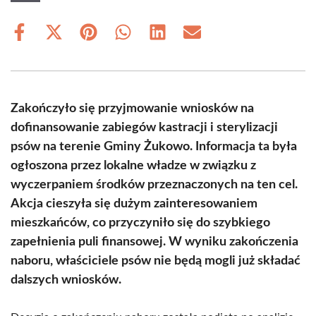
Share
Share
Share
Share
Share
Share
on
on
on
on
on
on
Facebook
X
Pinterest
WhatsApp
LinkedIn
Email
(Twitter)
Zakończyło się przyjmowanie wniosków na
dofinansowanie zabiegów kastracji i sterylizacji
psów na terenie Gminy Żukowo. Informacja ta była
ogłoszona przez lokalne władze w związku z
wyczerpaniem środków przeznaczonych na ten cel.
Akcja cieszyła się dużym zainteresowaniem
mieszkańców, co przyczyniło się do szybkiego
zapełnienia puli finansowej. W wyniku zakończenia
naboru, właściciele psów nie będą mogli już składać
dalszych wniosków.