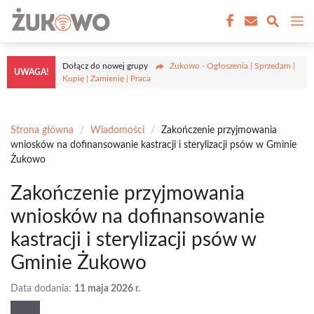
Przejdź
M
do
treści
Dołącz do nowej grupy
Żukowo - Ogłoszenia | Sprzedam |
UWAGA!
Kupię | Zamienię | Praca
Strona główna
/
Wiadomości
/
Zakończenie przyjmowania
wniosków na dofinansowanie kastracji i sterylizacji psów w Gminie
Żukowo
Zakończenie przyjmowania
wniosków na dofinansowanie
kastracji i sterylizacji psów w
Gminie Żukowo
Data dodania:
11 maja 2026 r.