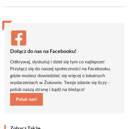
Facebook
X
Pinterest
WhatsApp
LinkedIn
Email
(Twitter)
Dołącz do nas na Facebooku!
Odkrywaj, dyskutuj i dziel się tym co najlepsze!
Przyłącz się do naszej społeczności na Facebooku,
gdzie możesz dowiedzieć się więcej o lokalnych
wydarzeniach w Żukowie. Twoje zdanie się liczy -
polub naszą stronę i bądź na bieżąco!
Polub nas!
Zobacz Także