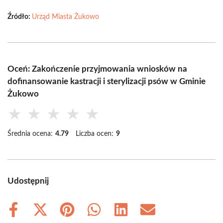
Źródło:
Urząd Miasta Żukowo
Oceń: Zakończenie przyjmowania wniosków na
dofinansowanie kastracji i sterylizacji psów w Gminie
Żukowo
★
★
★
★
★
Średnia ocena:
4.79
Liczba ocen:
9
Udostępnij
Share
Share
Share
Share
Share
Share
on
on
on
on
on
on