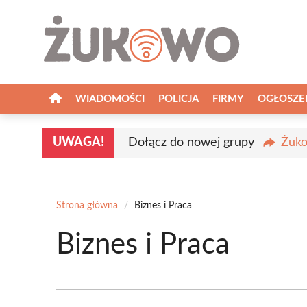
Przejdź
do
treści
WIADOMOŚCI
POLICJA
FIRMY
OGŁOSZE
UWAGA!
Dołącz do nowej grupy
Żuko
Strona główna
/
Biznes i Praca
Biznes i Praca