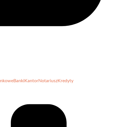
unkowe
Banki
Kantor
Notariusz
Kredyty