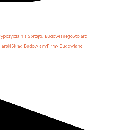
ypożyczalnia Sprzętu Budowlanego
Stolarz
iarski
Skład Budowlany
Firmy Budowlane