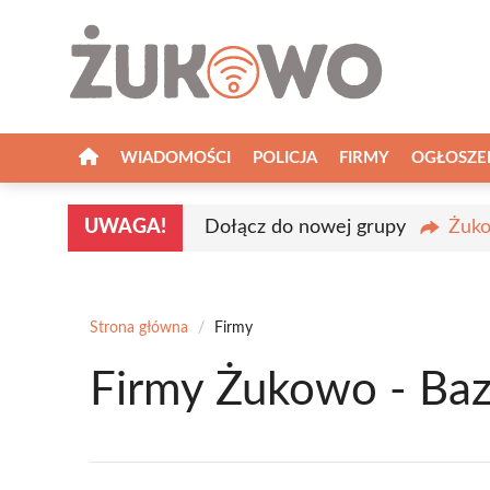
Przejdź
do
treści
WIADOMOŚCI
POLICJA
FIRMY
OGŁOSZE
UWAGA!
Dołącz do nowej grupy
Żuko
Strona główna
/
Firmy
Firmy Żukowo - Baz