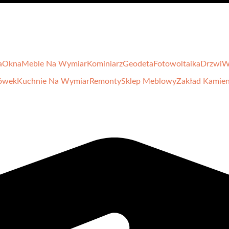
a
Okna
Meble Na Wymiar
Kominiarz
Geodeta
Fotowoltaika
Drzwi
W
ówek
Kuchnie Na Wymiar
Remonty
Sklep Meblowy
Zakład Kamien