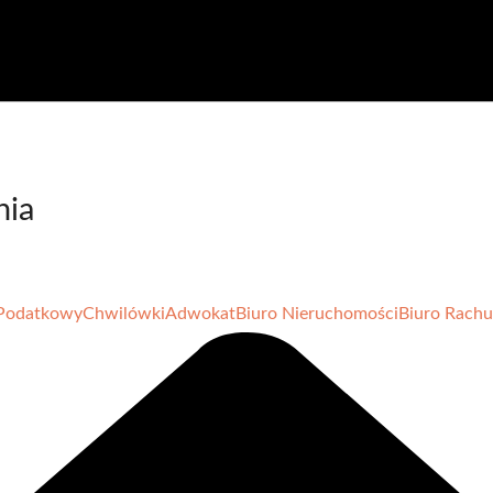
nia
Podatkowy
Chwilówki
Adwokat
Biuro Nieruchomości
Biuro Rach