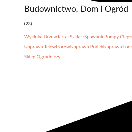
Budownictwo, Dom i Ogród
(23)
Wycinka Drzew
Tartak
Szklarz
Spawanie
Pompy Ciepł
Naprawa Telewizorów
Naprawa Pralek
Naprawa Lod
Sklep Ogrodniczy