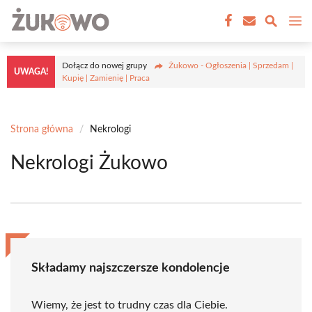
Przejdź
M
do
treści
Dołącz do nowej grupy
Żukowo - Ogłoszenia | Sprzedam |
UWAGA!
Kupię | Zamienię | Praca
Strona główna
/
Nekrologi
Nekrologi Żukowo
Składamy najszczersze kondolencje
Wiemy, że jest to trudny czas dla Ciebie.