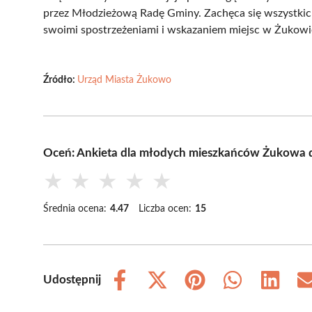
przez Młodzieżową Radę Gminy. Zachęca się wszystkic
swoimi spostrzeżeniami i wskazaniem miejsc w Żukowie
Źródło:
Urząd Miasta Żukowo
Oceń: Ankieta dla młodych mieszkańców Żukowa d
★
★
★
★
★
Średnia ocena:
4.47
Liczba ocen:
15
Udostępnij
Share
Share
Share
Share
Share
on
on
on
on
on
Facebook
X
Pinterest
WhatsApp
LinkedIn