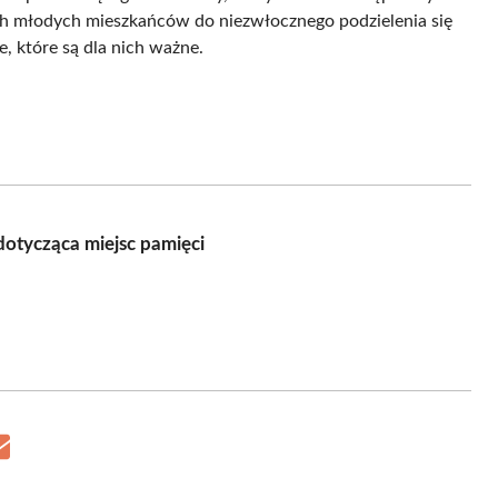
h młodych mieszkańców do niezwłocznego podzielenia się
, które są dla nich ważne.
otycząca miejsc pamięci
Share
on
Email