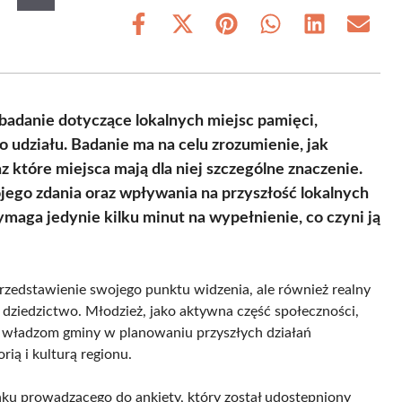
Share
Share
Share
Share
Share
Share
on
on
on
on
on
on
Facebook
X
Pinterest
WhatsApp
LinkedIn
Email
(Twitter)
adanie dotyczące lokalnych miejsc pamięci,
udziału. Badanie ma na celu zrozumienie, jak
z które miejsca mają dla niej szczególne znaczenie.
jego zdania oraz wpływania na przyszłość lokalnych
ymaga jedynie kilku minut na wypełnienie, co czyni ją
przedstawienie swojego punktu widzenia, ale również realny
 dziedzictwo. Młodzież, jako aktywna część społeczności,
e władzom gminy w planowaniu przyszłych działań
ią i kulturą regionu.
inku prowadzącego do ankiety, który został udostępniony