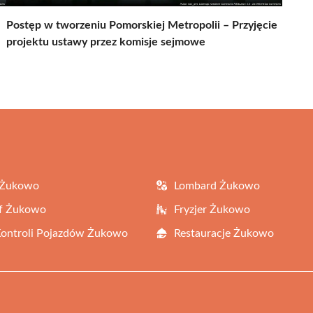
Postęp w tworzeniu Pomorskiej Metropolii – Przyjęcie
projektu ustawy przez komisje sejmowe
 Żukowo
Lombard Żukowo
af Żukowo
Fryzjer Żukowo
Kontroli Pojazdów Żukowo
Restauracje Żukowo