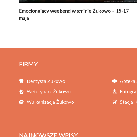
Emocjonujący weekend w gminie Żukowo – 15-17
maja
FIRMY
Dentysta Żukowo
Apteka
Weterynarz Żukowo
Fotogr
Wulkanizacja Żukowo
Stacja 
NAJNOWSZE WPISY