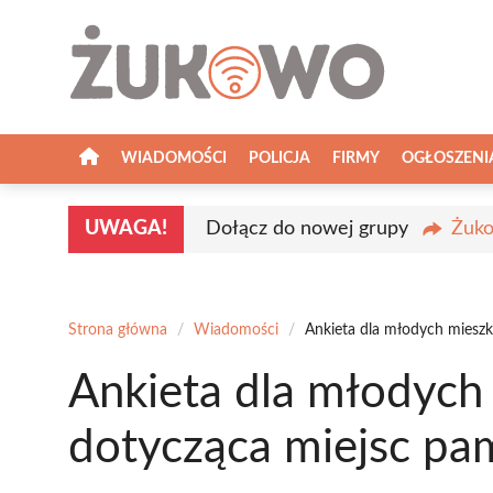
Przejdź
do
treści
WIADOMOŚCI
POLICJA
FIRMY
OGŁOSZENI
UWAGA!
Dołącz do nowej grupy
Żuko
Strona główna
/
Wiadomości
/
Ankieta dla młodych miesz
Ankieta dla młodyc
dotycząca miejsc pa