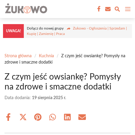
Przejdź
M
do
treści
Dołącz do nowej grupy
Żukowo - Ogłoszenia | Sprzedam |
UWAGA!
Kupię | Zamienię | Praca
Strona główna
/
Kuchnia
/
Z czym jeść owsiankę? Pomysły na
zdrowe i smaczne dodatki
Z czym jeść owsiankę? Pomysły
na zdrowe i smaczne dodatki
Data dodania:
19 sierpnia 2025 r.
Share
Share
Share
Share
Share
Share
on
on
on
on
on
on
Facebook
X
Pinterest
WhatsApp
LinkedIn
Email
(Twitter)