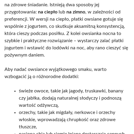
na zdrowe śniadanie. Istnieją dwa sposoby jej
przygotowania:
na ciepło
lub
na zimno
, w zależności od
preferencji. W wersji na ciepło, płatki owsiane gotuje się
wspólnie z jogurtem, co skutkuje aksamitną konsystencją,
która cieszy podczas posiłku. Z kolei owsianka nocna to
szybkie i praktyczne rozwiązanie – wystarczy zalać płatki
jogurtem i wstawić do lodówki na noc, aby rano cieszyć się
pożywnym daniem.
Aby nadać owsiance wyjątkowego smaku, warto
wzbogacić ją o różnorodne dodatki:
świeże owoce, takie jak jagody, truskawki, banany
czy jabłka, dodają naturalnej słodyczy i podnoszą
wartość odżywczą,
orzechy, takie jak migdały, nerkowce i orzechy
włoskie, wprowadzają chrupkość oraz zdrowe
tłuszcze,
nasiona chia lub siemię lniane dostarczają cennych