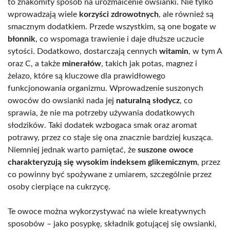
to znakomity sposób na urozmaicenie owsianki. Nie tylko
wprowadzają wiele
korzyści zdrowotnych
, ale również są
smacznym dodatkiem. Przede wszystkim, są one bogate w
błonnik
, co wspomaga trawienie i daje dłuższe uczucie
sytości. Dodatkowo, dostarczają cennych
witamin
, w tym A
oraz C, a także
minerałów
, takich jak potas, magnez i
żelazo, które są kluczowe dla prawidłowego
funkcjonowania organizmu. Wprowadzenie suszonych
owoców do owsianki nada jej
naturalną słodycz
, co
sprawia, że nie ma potrzeby używania dodatkowych
słodzików. Taki dodatek wzbogaca smak oraz aromat
potrawy, przez co staje się ona znacznie bardziej kusząca.
Niemniej jednak warto pamiętać, że
suszone owoce
charakteryzują się wysokim indeksem glikemicznym
, przez
co powinny być spożywane z umiarem, szczególnie przez
osoby cierpiące na cukrzycę.
Te owoce można wykorzystywać na wiele kreatywnych
sposobów – jako posypkę, składnik gotującej się owsianki,