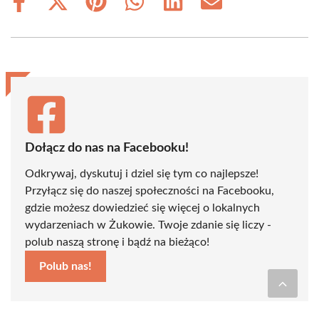
Share
Share
Share
Share
Share
Share
on
on
on
on
on
on
Facebook
X
Pinterest
WhatsApp
LinkedIn
Email
(Twitter)
Dołącz do nas na Facebooku!
Odkrywaj, dyskutuj i dziel się tym co najlepsze!
Przyłącz się do naszej społeczności na Facebooku,
gdzie możesz dowiedzieć się więcej o lokalnych
wydarzeniach w Żukowie. Twoje zdanie się liczy -
polub naszą stronę i bądź na bieżąco!
Polub nas!