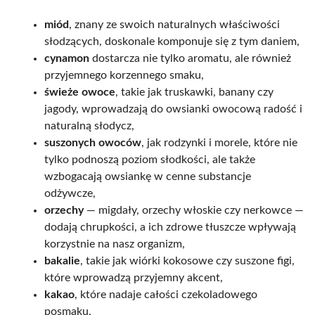
miód
, znany ze swoich naturalnych właściwości
słodzących, doskonale komponuje się z tym daniem,
cynamon
dostarcza nie tylko aromatu, ale również
przyjemnego korzennego smaku,
świeże owoce
, takie jak truskawki, banany czy
jagody, wprowadzają do owsianki owocową radość i
naturalną słodycz,
suszonych owoców
, jak rodzynki i morele, które nie
tylko podnoszą poziom słodkości, ale także
wzbogacają owsiankę w cenne substancje
odżywcze,
orzechy
— migdały, orzechy włoskie czy nerkowce —
dodają chrupkości, a ich zdrowe tłuszcze wpływają
korzystnie na nasz organizm,
bakalie
, takie jak wiórki kokosowe czy suszone figi,
które wprowadzą przyjemny akcent,
kakao
, które nadaje całości czekoladowego
posmaku,