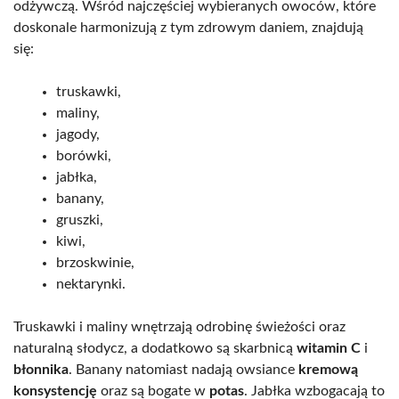
odżywczą. Wśród najczęściej wybieranych owoców, które
doskonale harmonizują z tym zdrowym daniem, znajdują
się:
truskawki,
maliny,
jagody,
borówki,
jabłka,
banany,
gruszki,
kiwi,
brzoskwinie,
nektarynki.
Truskawki i maliny wnętrzają odrobinę świeżości oraz
naturalną słodycz, a dodatkowo są skarbnicą
witamin C
i
błonnika
. Banany natomiast nadają owsiance
kremową
konsystencję
oraz są bogate w
potas
. Jabłka wzbogacają to