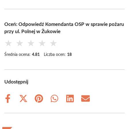
Oceń: Odpowiedź Komendanta OSP w sprawie pożaru
przy ul. Polnej w Żukowie
★
★
★
★
★
Średnia ocena:
4.81
Liczba ocen:
18
Udostępnij
Share
Share
Share
Share
Share
Share
on
on
on
on
on
on
Facebook
X
Pinterest
WhatsApp
LinkedIn
Email
(Twitter)