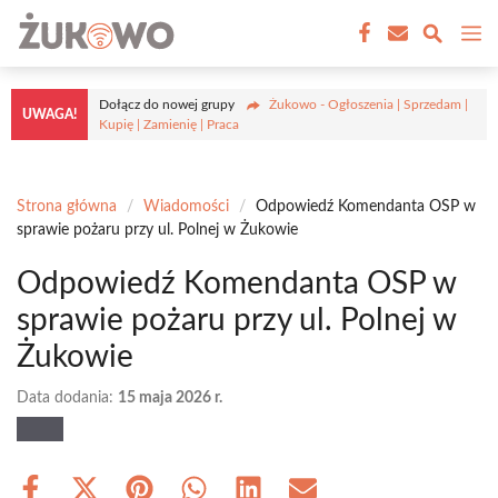
Przejdź
M
do
treści
Dołącz do nowej grupy
Żukowo - Ogłoszenia | Sprzedam |
UWAGA!
Kupię | Zamienię | Praca
Strona główna
/
Wiadomości
/
Odpowiedź Komendanta OSP w
sprawie pożaru przy ul. Polnej w Żukowie
Odpowiedź Komendanta OSP w
sprawie pożaru przy ul. Polnej w
Żukowie
Data dodania:
15 maja 2026 r.
Share
Share
Share
Share
Share
Share