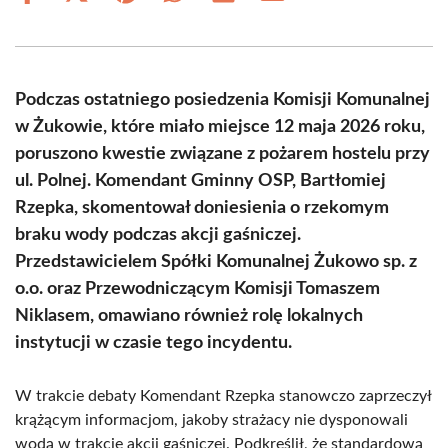
on
on
on
on
on
on
Facebook
X
Pinterest
WhatsApp
LinkedIn
Email
(Twitter)
Podczas ostatniego posiedzenia Komisji Komunalnej
w Żukowie, które miało miejsce 12 maja 2026 roku,
poruszono kwestie związane z pożarem hostelu przy
ul. Polnej. Komendant Gminny OSP, Bartłomiej
Rzepka, skomentował doniesienia o rzekomym
braku wody podczas akcji gaśniczej.
Przedstawicielem Spółki Komunalnej Żukowo sp. z
o.o. oraz Przewodniczącym Komisji Tomaszem
Niklasem, omawiano również rolę lokalnych
instytucji w czasie tego incydentu.
W trakcie debaty Komendant Rzepka stanowczo zaprzeczył
krążącym informacjom, jakoby strażacy nie dysponowali
wodą w trakcie akcji gaśniczej. Podkreślił, że standardową