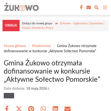
Przejdź
M
do
treści
Dołącz do nowej grupy
Żukowo - Ogłoszenia | Sprzedam |
UWAGA!
Kupię | Zamienię | Praca
Strona główna
/
Wiadomości
/
Gmina Żukowo otrzymała
dofinansowanie w konkursie „Aktywne Sołectwo Pomorskie”
Gmina Żukowo otrzymała
dofinansowanie w konkursie
„Aktywne Sołectwo Pomorskie”
Data dodania:
18 maja 2026 r.
Share
Share
Share
Share
Share
Share