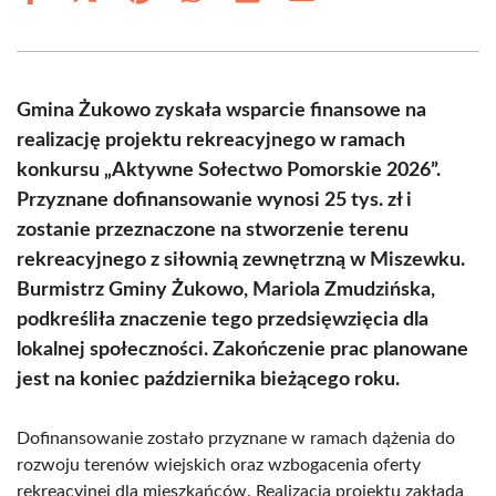
on
on
on
on
on
on
Facebook
X
Pinterest
WhatsApp
LinkedIn
Email
(Twitter)
Gmina Żukowo zyskała wsparcie finansowe na
realizację projektu rekreacyjnego w ramach
konkursu „Aktywne Sołectwo Pomorskie 2026”.
Przyznane dofinansowanie wynosi 25 tys. zł i
zostanie przeznaczone na stworzenie terenu
rekreacyjnego z siłownią zewnętrzną w Miszewku.
Burmistrz Gminy Żukowo, Mariola Zmudzińska,
podkreśliła znaczenie tego przedsięwzięcia dla
lokalnej społeczności. Zakończenie prac planowane
jest na koniec października bieżącego roku.
Dofinansowanie zostało przyznane w ramach dążenia do
rozwoju terenów wiejskich oraz wzbogacenia oferty
rekreacyjnej dla mieszkańców. Realizacja projektu zakłada