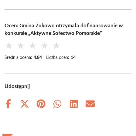
Oceń: Gmina Żukowo otrzymała dofinansowanie w
konkursie „Aktywne Sołectwo Pomorskie”
★
★
★
★
★
Średnia ocena:
4.84
Liczba ocen:
14
Udostępnij
Share
Share
Share
Share
Share
Share
on
on
on
on
on
on
Facebook
X
Pinterest
WhatsApp
LinkedIn
Email
(Twitter)