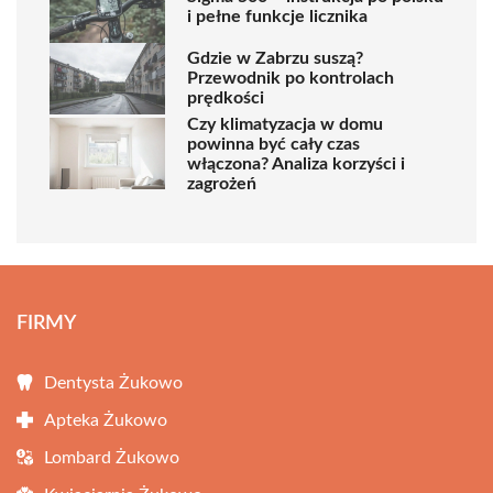
i pełne funkcje licznika
Gdzie w Zabrzu suszą?
Przewodnik po kontrolach
prędkości
Czy klimatyzacja w domu
powinna być cały czas
włączona? Analiza korzyści i
zagrożeń
FIRMY
Dentysta Żukowo
Apteka Żukowo
Lombard Żukowo