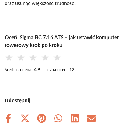
oraz usunąć większość trudności.
Oceń: Sigma BC 7.16 ATS – jak ustawić komputer
rowerowy krok po kroku
★
★
★
★
★
Średnia ocena:
4.9
Liczba ocen:
12
Udostępnij
Share
Share
Share
Share
Share
Share
on
on
on
on
on
on
Facebook
X
Pinterest
WhatsApp
LinkedIn
Email
(Twitter)