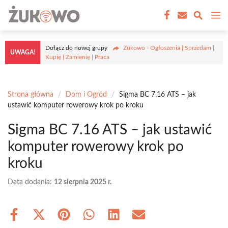
Przejdź
M
do
treści
Dołącz do nowej grupy
Żukowo - Ogłoszenia | Sprzedam |
UWAGA!
Kupię | Zamienię | Praca
Strona główna
/
Dom i Ogród
/
Sigma BC 7.16 ATS – jak
ustawić komputer rowerowy krok po kroku
Sigma BC 7.16 ATS – jak ustawić
komputer rowerowy krok po
kroku
Data dodania:
12 sierpnia 2025 r.
Share
Share
Share
Share
Share
Share
on
on
on
on
on
on