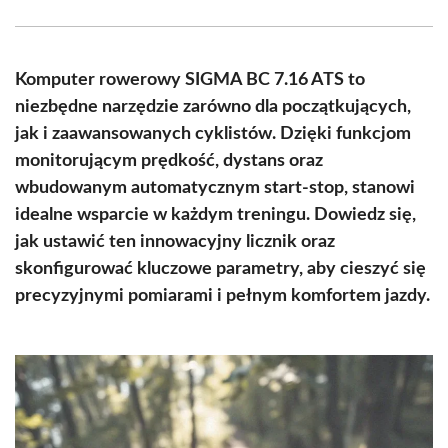
Facebook
X
Pinterest
WhatsApp
LinkedIn
Email
(Twitter)
Komputer rowerowy SIGMA BC 7.16 ATS to
niezbędne narzędzie zarówno dla początkujących,
jak i zaawansowanych cyklistów. Dzięki funkcjom
monitorującym prędkość, dystans oraz
wbudowanym automatycznym start-stop, stanowi
idealne wsparcie w każdym treningu. Dowiedz się,
jak ustawić ten innowacyjny licznik oraz
skonfigurować kluczowe parametry, aby cieszyć się
precyzyjnymi pomiarami i pełnym komfortem jazdy.