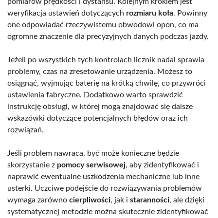
pomiarów prędkości i dystansu. Kolejnym krokiem jest
weryfikacja ustawień dotyczących
rozmiaru koła
. Powinny
one odpowiadać rzeczywistemu obwodowi opon, co ma
ogromne znaczenie dla precyzyjnych danych podczas jazdy.
Jeżeli po wszystkich tych kontrolach licznik nadal sprawia
problemy, czas na zresetowanie urządzenia. Możesz to
osiągnąć, wyjmując baterię na krótką chwilę, co przywróci
ustawienia fabryczne. Dodatkowo warto sprawdzić
instrukcję obsługi, w której mogą znajdować się dalsze
wskazówki dotyczące potencjalnych błędów oraz ich
rozwiązań.
Jeśli problem nawraca, być może konieczne będzie
skorzystanie z
pomocy serwisowej
, aby zidentyfikować i
naprawić ewentualne uszkodzenia mechaniczne lub inne
usterki. Uczciwe podejście do rozwiązywania problemów
wymaga zarówno
cierpliwości
, jak i
staranności
, ale dzięki
systematycznej metodzie można skutecznie zidentyfikować