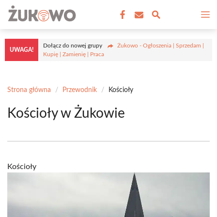
Przejdź
M
do
treści
Dołącz do nowej grupy
Żukowo - Ogłoszenia | Sprzedam |
UWAGA!
Kupię | Zamienię | Praca
Strona główna
/
Przewodnik
/
Kościoły
Kościoły w Żukowie
Kościoły