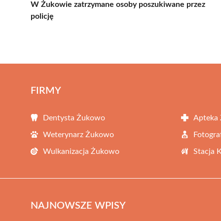
W Żukowie zatrzymane osoby poszukiwane przez
policję
FIRMY
Dentysta Żukowo
Apteka
Weterynarz Żukowo
Fotogr
Wulkanizacja Żukowo
Stacja 
NAJNOWSZE WPISY