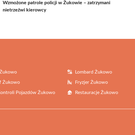
Wzmożone patrole policji w Żukowie – zatrzymani
nietrzeźwi kierowcy
 Żukowo
Lombard Żukowo
af Żukowo
Fryzjer Żukowo
Kontroli Pojazdów Żukowo
Restauracje Żukowo