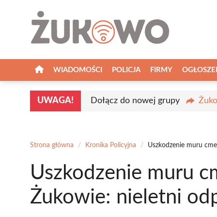
Przejdź
do
treści
WIADOMOŚCI
POLICJA
FIRMY
OGŁOSZE
UWAGA!
Dołącz do nowej grupy
Żuko
Strona główna
/
Kronika Policyjna
/
Uszkodzenie muru cmen
Uszkodzenie muru c
Żukowie: nieletni o