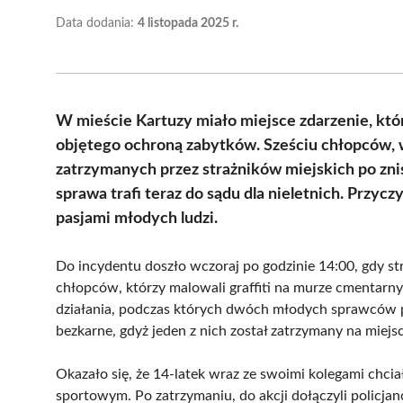
Data dodania:
4 listopada 2025 r.
W mieście Kartuzy miało miejsce zdarzenie, kt
objętego ochroną zabytków. Sześciu chłopców, 
zatrzymanych przez strażników miejskich po znis
sprawa trafi teraz do sądu dla nieletnich. Przy
pasjami młodych ludzi.
Do incydentu doszło wczoraj po godzinie 14:00, gdy st
chłopców, którzy malowali graffiti na murze cmentarnym
działania, podczas których dwóch młodych sprawców pr
bezkarne, gdyż jeden z nich został zatrzymany na miejs
Okazało się, że 14-latek wraz ze swoimi kolegami chcia
sportowym. Po zatrzymaniu, do akcji dołączyli policjanc