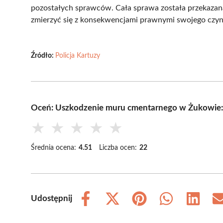
pozostałych sprawców. Cała sprawa została przekazana
zmierzyć się z konsekwencjami prawnymi swojego czynu,
Źródło:
Policja Kartuzy
Oceń: Uszkodzenie muru cmentarnego w Żukowie: 
★
★
★
★
★
Średnia ocena:
4.51
Liczba ocen:
22
Udostępnij
Share
Share
Share
Share
Share
on
on
on
on
on
Facebook
X
Pinterest
WhatsApp
LinkedIn