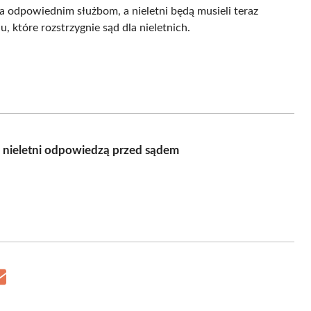
 odpowiednim służbom, a nieletni będą musieli teraz
 które rozstrzygnie sąd dla nieletnich.
nieletni odpowiedzą przed sądem
Share
on
Email