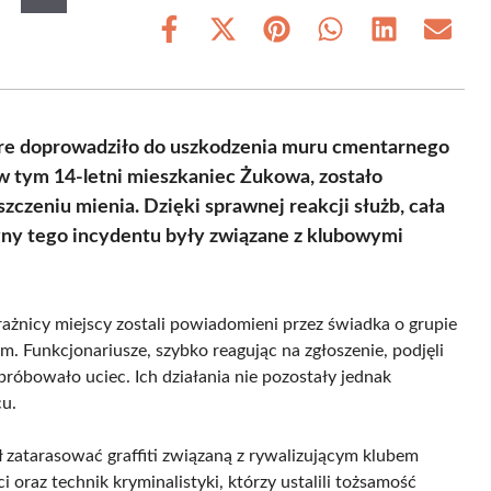
Share
Share
Share
Share
Share
Share
on
on
on
on
on
on
Facebook
X
Pinterest
WhatsApp
LinkedIn
Email
(Twitter)
óre doprowadziło do uszkodzenia muru cmentarnego
w tym 14-letni mieszkaniec Żukowa, zostało
zczeniu mienia. Dzięki sprawnej reakcji służb, cała
czyny tego incydentu były związane z klubowymi
rażnicy miejscy zostali powiadomieni przez świadka o grupie
. Funkcjonariusze, szybko reagując na zgłoszenie, podjęli
óbowało uciec. Ich działania nie pozostały jednak
cu.
ł zatarasować graffiti związaną z rywalizującym klubem
i oraz technik kryminalistyki, którzy ustalili tożsamość