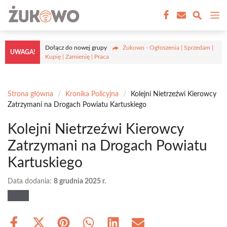
Przejdź
M
do
treści
Dołącz do nowej grupy
Żukowo - Ogłoszenia | Sprzedam |
UWAGA!
Kupię | Zamienię | Praca
Strona główna
/
Kronika Policyjna
/
Kolejni Nietrzeźwi Kierowcy
Zatrzymani na Drogach Powiatu Kartuskiego
Kolejni Nietrzeźwi Kierowcy
Zatrzymani na Drogach Powiatu
Kartuskiego
Data dodania:
8 grudnia 2025 r.
Share
Share
Share
Share
Share
Share