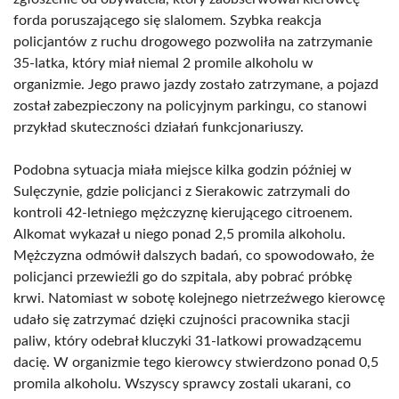
forda poruszającego się slalomem. Szybka reakcja
policjantów z ruchu drogowego pozwoliła na zatrzymanie
35-latka, który miał niemal 2 promile alkoholu w
organizmie. Jego prawo jazdy zostało zatrzymane, a pojazd
został zabezpieczony na policyjnym parkingu, co stanowi
przykład skuteczności działań funkcjonariuszy.
Podobna sytuacja miała miejsce kilka godzin później w
Sulęczynie, gdzie policjanci z Sierakowic zatrzymali do
kontroli 42-letniego mężczyznę kierującego citroenem.
Alkomat wykazał u niego ponad 2,5 promila alkoholu.
Mężczyzna odmówił dalszych badań, co spowodowało, że
policjanci przewieźli go do szpitala, aby pobrać próbkę
krwi. Natomiast w sobotę kolejnego nietrzeźwego kierowcę
udało się zatrzymać dzięki czujności pracownika stacji
paliw, który odebrał kluczyki 31-latkowi prowadzącemu
dacię. W organizmie tego kierowcy stwierdzono ponad 0,5
promila alkoholu. Wszyscy sprawcy zostali ukarani, co