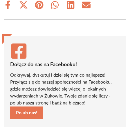
Share
Share
Share
Share
Share
Share
on
on
on
on
on
on
Facebook
X
Pinterest
WhatsApp
LinkedIn
Email
(Twitter)
Dołącz do nas na Facebooku!
Odkrywaj, dyskutuj i dziel się tym co najlepsze!
Przyłącz się do naszej społeczności na Facebooku,
gdzie możesz dowiedzieć się więcej o lokalnych
wydarzeniach w Żukowie. Twoje zdanie się liczy -
polub naszą stronę i bądź na bieżąco!
Polub nas!