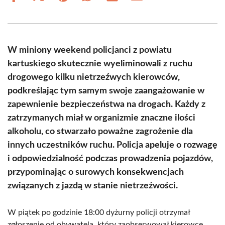
on
on
on
on
on
on
Facebook
X
Pinterest
WhatsApp
LinkedIn
Email
(Twitter)
W miniony weekend policjanci z powiatu
kartuskiego skutecznie wyeliminowali z ruchu
drogowego kilku nietrzeźwych kierowców,
podkreślając tym samym swoje zaangażowanie w
zapewnienie bezpieczeństwa na drogach. Każdy z
zatrzymanych miał w organizmie znaczne ilości
alkoholu, co stwarzało poważne zagrożenie dla
innych uczestników ruchu. Policja apeluje o rozwagę
i odpowiedzialność podczas prowadzenia pojazdów,
przypominając o surowych konsekwencjach
związanych z jazdą w stanie nietrzeźwości.
W piątek po godzinie 18:00 dyżurny policji otrzymał
zgłoszenie od obywatela, który zaobserwował kierowcę