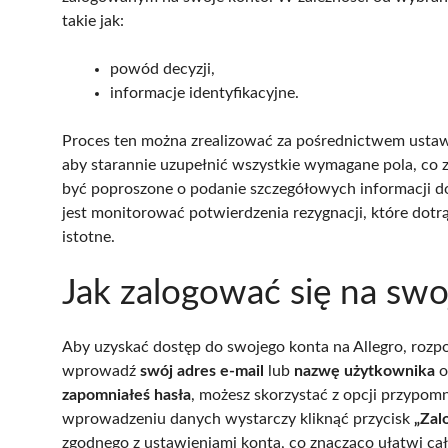
takie jak:
powód decyzji,
informacje identyfikacyjne.
Proces ten można zrealizować za pośrednictwem ustaw
aby starannie uzupełnić wszystkie wymagane pola, co 
być poproszone o podanie szczegółowych informacji d
jest monitorować potwierdzenia rezygnacji, które dotr
istotne.
Jak zalogować się na swo
Aby uzyskać dostęp do swojego konta na Allegro, rozp
wprowadź
swój adres e-mail
lub
nazwę użytkownika
o
zapomniałeś hasła
, możesz skorzystać z opcji przypom
wprowadzeniu danych wystarczy kliknąć przycisk
„Zalo
zgodnego z ustawieniami konta, co znacząco ułatwi cał