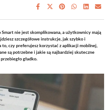
Share
Share
Share
Share
Share
Share
on
on
on
on
on
on
Facebook
X
Pinterest
WhatsApp
LinkedIn
Email
(Twitter)
ro Smart nie jest skomplikowana, a użytkownicy mają
jdziesz szczegółowe instrukcje, jak szybko i
 to, czy preferujesz korzystać z aplikacji mobilnej,
ane są potrzebne i jakie są najbardziej skuteczne
 przebiegło gładko.