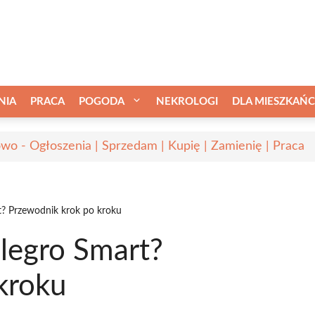
NIA
PRACA
POGODA
NEKROLOGI
DLA MIESZKAŃ
wo - Ogłoszenia | Sprzedam | Kupię | Zamienię | Praca
t? Przewodnik krok po kroku
llegro Smart?
kroku