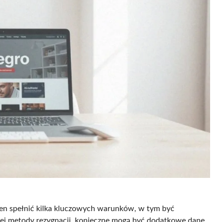
nien spełnić kilka kluczowych warunków, w tym być
ej metody rezygnacji, konieczne mogą być dodatkowe dane,