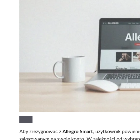
Aby zrezygnować z
Allegro Smart
, użyt­kow­nik powi­e
zalogowanym na swoje konto. W zależności od wybran