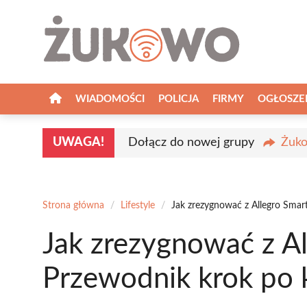
Przejdź
do
treści
WIADOMOŚCI
POLICJA
FIRMY
OGŁOSZE
UWAGA!
Dołącz do nowej grupy
Żuko
Strona główna
/
Lifestyle
/
Jak zrezygnować z Allegro Smar
Jak zrezygnować z A
Przewodnik krok po 